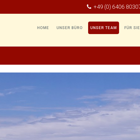
+49 (0) 6406 8030
HOME
UNSER BÜRO
UNSER TEAM
FÜR SI