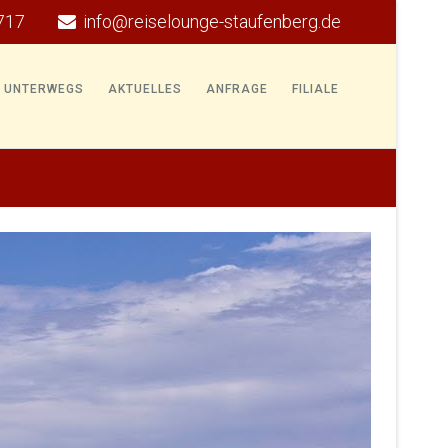
717
info@reiselounge-staufenberg.de
E UNTERWEGS
AKTUELLES
ANFRAGE
FILIALE